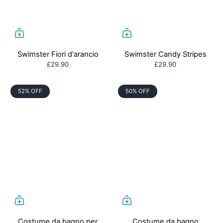
Swimster Fiori d'arancio
Swimster Candy Stripes
£29.90
£29.90
52% OFF
50% OFF
Costume da bagno per
Costume da bagno