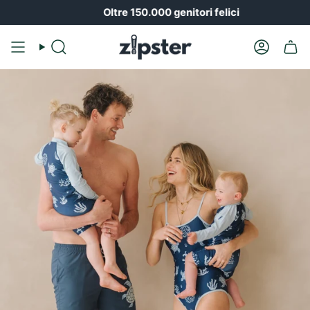
Vai
Oltre 150.000 genitori felici
al
contenuto
Ricerca
Il
conto