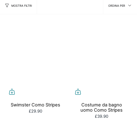
Ordin
ORDINA PER
MOSTRA FILTRI
per
Swimster Como Stripes
Costume da bagno
uomo Como Stripes
£29.90
£39.90