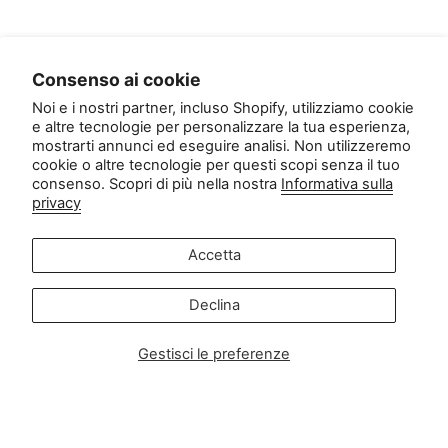
Consenso ai cookie
Noi e i nostri partner, incluso Shopify, utilizziamo cookie
e altre tecnologie per personalizzare la tua esperienza,
mostrarti annunci ed eseguire analisi. Non utilizzeremo
cookie o altre tecnologie per questi scopi senza il tuo
consenso. Scopri di più nella nostra
Informativa sulla
privacy
Costume da bagno
Swimster Hawaii
uomo a righe
£14.90
£29.90
£19.90
£39.90
Accetta
50% OFF
50% OFF
Declina
Gestisci le preferenze