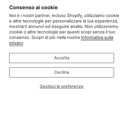
Consenso ai cookie
Contatto
Noi e i nostri partner, incluso Shopify, utilizziamo cookie
e altre tecnologie per personalizzare la tua esperienza,
Servizio clienti:
mostrarti annunci ed eseguire analisi. Non utilizzeremo
info@zipsterbaby.com
cookie o altre tecnologie per questi scopi senza il tuo
consenso. Scopri di più nella nostra
Informativa sulla
-
privacy
Richieste di informazioni alla stampa o di partnership:
press@zipsterbaby.com
Accetta
Diventa social con noi
Declina
Instagram
Facebook
TikTok
Pinterest
Gestisci le preferenze
Soft, Sustainable Babywear
Made for Real Life