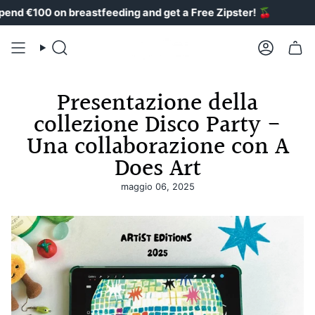
Vai
 €100 on breastfeeding and get a Free Zipster!
🍒
al
contenuto
Ricerca
Il
conto
Presentazione della
collezione Disco Party -
Una collaborazione con A
Does Art
maggio 06, 2025