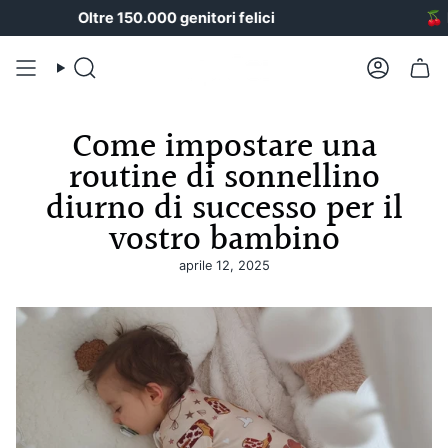
Vai
Oltre 150.000 genitori felici
🍒
Happ
al
contenuto
Ricerca
Il
conto
Come impostare una
routine di sonnellino
diurno di successo per il
vostro bambino
aprile 12, 2025