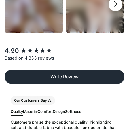
New content loaded
4.90
Based on 4,833 reviews
Write Review
Our Customers Say
Quality
Material
Comfort
Design
Softness
Customers praise the exceptional quality, highlighting
soft and durable fabric with beautiful, unique prints that