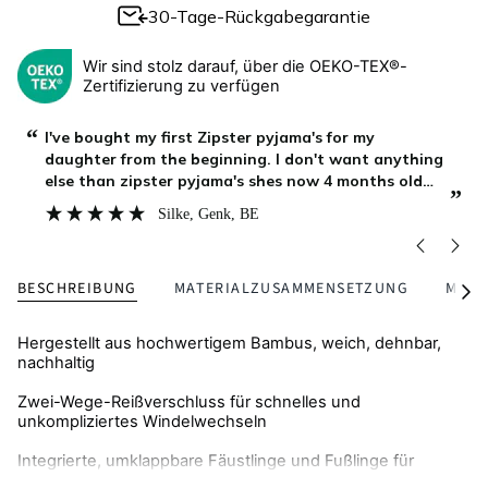
30-Tage-Rückgabegarantie
Wir sind stolz darauf, über die OEKO-TEX®-
Zertifizierung zu verfügen
“
“
Zipster is our favourite brand, for over an year our
baby boy is growing with their clothing, it is lasting
long, stays soft after as many washings as we do,
”
”
and my boy continue to enjoy it at home while
Asya
, Burgas, BG
playing, outside on a walk or during bed time. We
BESCHREIBUNG
MATERIALZUSAMMENSETZUNG
MENG
Alle
seh
Hergestellt aus hochwertigem Bambus, weich, dehnbar,
nachhaltig
Zwei-Wege-Reißverschluss für schnelles und
unkompliziertes Windelwechseln
Integrierte, umklappbare Fäustlinge und Fußlinge für
Wärme und Schutz vor Kratzern