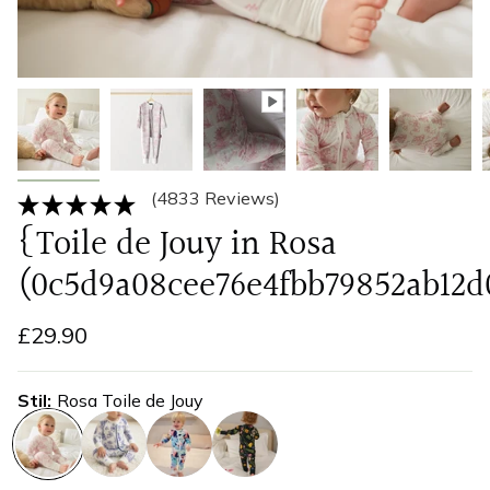
(4833 Reviews)
{Toile de Jouy in Rosa
(0c5d9a08cee76e4fbb79852ab12d
£29.90
Stil
Rosa Toile de Jouy
rosa-
tolie-
aquarelle
wildblumen