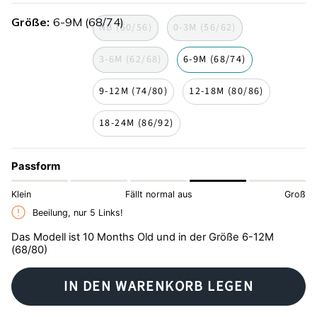
toile-
de-
Größe
6-9M (68/74)
de-
jouy
NB (50/56)
0-3M (56/62)
jouy
3-6M (62/68)
6-9M (68/74)
9-12M (74/80)
12-18M (80/86)
18-24M (86/92)
Passform
Klein
Fällt normal aus
Groß
Beeilung, nur
5
Links!
Das Modell ist 10 Months Old und in der Größe 6-12M
(68/80)
IN DEN WARENKORB LEGEN