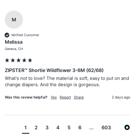
M
Verified Customer
Melissa
Geneva, CH
ZIPSTER™ Shortie Wildflower 3-6M (62/68)
What's not to love? The material is soft, easy to put on and 
change diapers. And the design is gorgeous.
Was this review helpful?
Yes
Report
Share
2 days ago
1
2
3
4
5
6
...
603