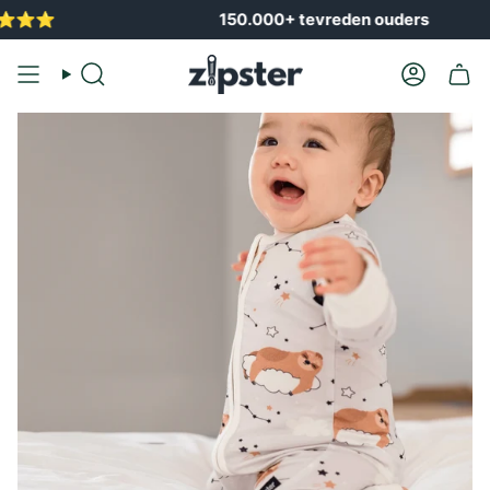
Overslaan
150.000+ tevreden ouders
naar
inhoud
Zoek
Account
op