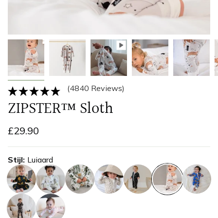
(4840 Reviews)
ZIPSTER™ Sloth
£29.90
Stijl
Luiaard
cheetah
grazende-
jungle
luipaardprint
neushoorn
luiaard
tijger
zebra