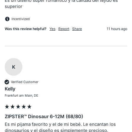
Es un diseño super romántico y la calidad del tejido es 
superior
Incentivized
Was this review helpful?
Yes
Report
Share
11 hours ago
K
Verified Customer
Kelly
Frankfurt am Main, DE
ZIPSTER™ Dinosaur 6-12M (68/80)
Es mi pijama favorito y el de mi bebé. Le encantan los 
dinosaurios y el diseño es simplemente precioso.