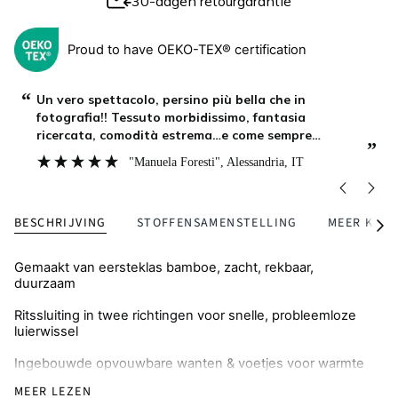
30-dagen retourgarantie
Proud to have OEKO-TEX® certification
“
“
I love how comfortable and stretchy the material is,
giving my baby plenty of room to move. It’s easy to
care for, durable, and feels premium. We reach for
”
”
this one all the time, highly recommend!
"Joana "
, Paris, FR
BESCHRIJVING
STOFFENSAMENSTELLING
MEER KOP
Alles
zien
Gemaakt van eersteklas bamboe, zacht, rekbaar,
duurzaam
Ritssluiting in twee richtingen voor snelle, probleemloze
luierwissel
Ingebouwde opvouwbare wanten & voetjes voor warmte
en bescherming tegen krassen
MEER LEZEN