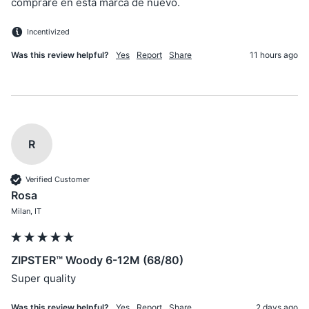
compraré en esta marca de nuevo.
Incentivized
Was this review helpful?
Yes
Report
Share
11 hours ago
R
Verified Customer
Rosa
Milan, IT
ZIPSTER™ Woody 6-12M (68/80)
Super quality
Was this review helpful?
Yes
Report
Share
2 days ago