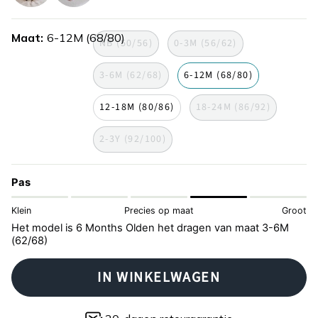
zebra
zebraprint
Maat
6-12M (68/80)
NB (50/56)
0-3M (56/62)
3-6M (62/68)
6-12M (68/80)
12-18M (80/86)
18-24M (86/92)
2-3Y (92/100)
Pas
Klein
Precies op maat
Groot
Het model is 6 Months Olden het dragen van maat 3-6M
(62/68)
IN WINKELWAGEN