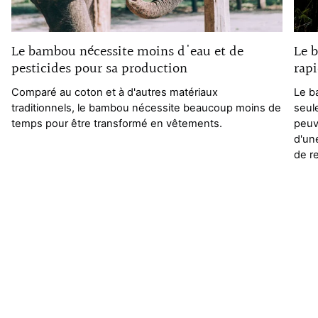
Le bambou nécessite moins d'eau et de
Le b
pesticides pour sa production
rap
Comparé au coton et à d'autres matériaux
Le b
traditionnels, le bambou nécessite beaucoup moins de
seul
temps pour être transformé en vêtements.
peuv
d'un
de r