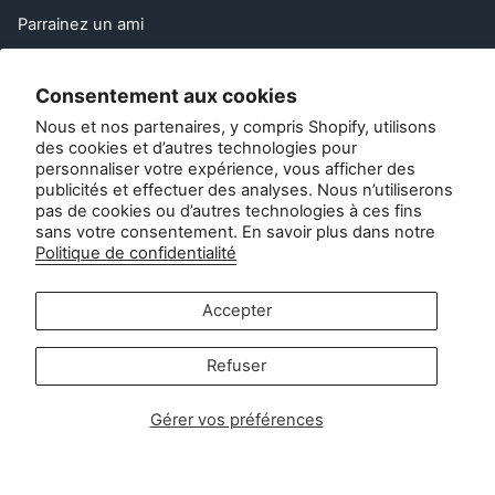
Parrainez un ami
Droit de rétractation dans l'UE
Consentement aux cookies
Contact
Nous et nos partenaires, y compris Shopify, utilisons
des cookies et d’autres technologies pour
Service à la clientèle :
personnaliser votre expérience, vous afficher des
publicités et effectuer des analyses. Nous n’utiliserons
info@zipsterbaby.com
pas de cookies ou d’autres technologies à ces fins
-
sans votre consentement. En savoir plus dans notre
Demandes de renseignements de la part de la presse ou
Politique de confidentialité
des partenaires :
press@zipsterbaby.com
Accepter
Socialisez avec nous
Refuser
Instagram
Facebook
TikTok
Pinterest
Gérer vos préférences
Soft, Sustainable Babywear