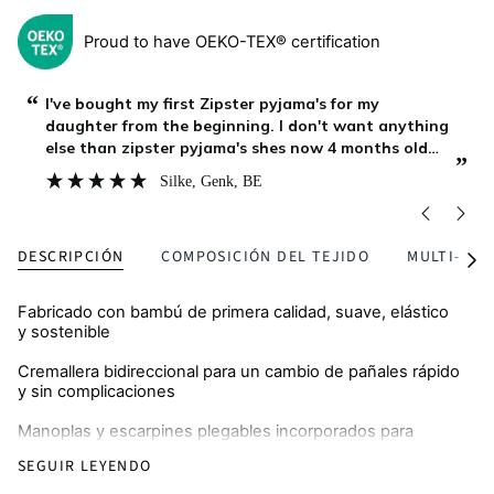
Proud to have OEKO-TEX® certification
“
“
Zipster is our favourite brand, for over an year our
baby boy is growing with their clothing, it is lasting
long, stays soft after as many washings as we do,
”
”
and my boy continue to enjoy it at home while
Asya
, Burgas, BG
playing, outside on a walk or during bed time. We
DESCRIPCIÓN
COMPOSICIÓN DEL TEJIDO
MULTI-CO
Ver
todo
Fabricado con bambú de primera calidad, suave, elástico
y sostenible
Cremallera bidireccional para un cambio de pañales rápido
y sin complicaciones
Manoplas y escarpines plegables incorporados para
abrigar y proteger de los arañazos
SEGUIR LEYENDO
Transpirable y respetuoso con la piel, perfecto para pieles