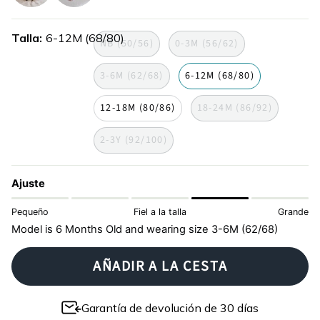
cebra
estampado-
de-
Talla
6-12M (68/80)
cebra
NB (50/56)
0-3M (56/62)
3-6M (62/68)
6-12M (68/80)
12-18M (80/86)
18-24M (86/92)
2-3Y (92/100)
Ajuste
Pequeño
Fiel a la talla
Grande
Model is 6 Months Old and wearing size 3-6M (62/68)
AÑADIR A LA CESTA
Garantía de devolución de 30 días