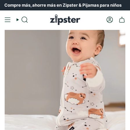
Ir
re más, ahorre más en Zipster & Pijamas para niños
al
contenido
Buscar
Cuenta
en