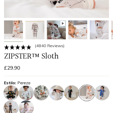
(4840 Reviews)
ZIPSTER™ Sloth
£29.90
Estilo
Pereza
guepardo
cebra-
selva
estampado-
rinoceronte
pereza
tigre
de-
de-
pastoreo
leopardo