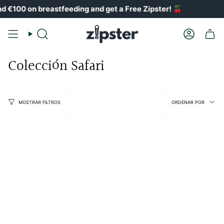
Ir
€100 on breastfeeding and get a Free Zipster!
🍒
al
contenido
Buscar
Cuenta
en
Colección Safari
Ordena
ORDENAR POR
MOSTRAR FILTROS
por