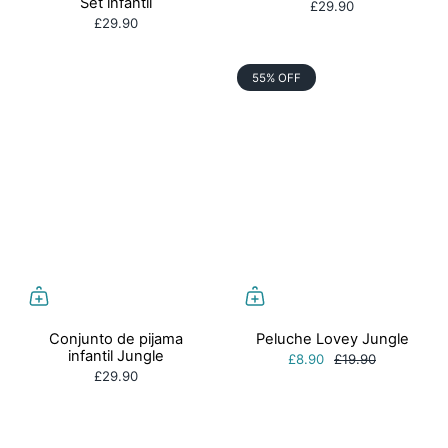
Set infantil
£29.90
£29.90
55% OFF
Conjunto de pijama
Peluche Lovey Jungle
infantil Jungle
£8.90
£19.90
£29.90