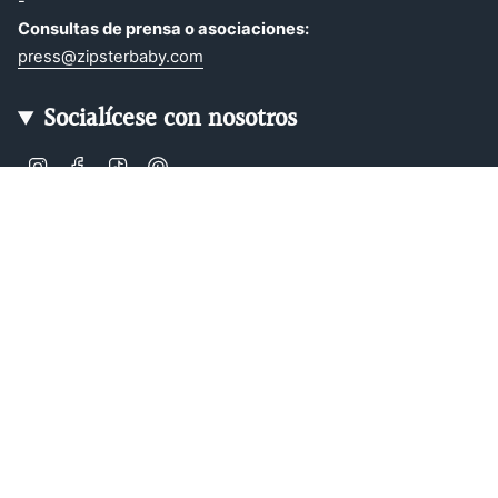
-
Consultas de prensa o asociaciones:
press@zipsterbaby.com
Socialícese con nosotros
Instagram
Facebook
TikTok
Pinterest
Soft, Sustainable Babywear
Made for Real Life
At Zipster, we design clothing made from 95% bamboo —
ultra-soft, breathable, and perfect for delicate newborn
skin. Our signature 2-way zip makes changes faster, easier,
and mess-free.
Loved by parents across Europe, our timeless essentials
are perfect for gifting, growing, and everyday comfort.
Designed in Amsterdam.